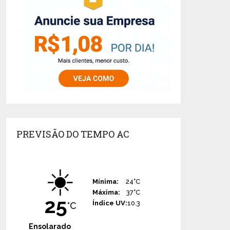
PREVISÃO DO TEMPO AC
☀️
Mínima:
24°C
Máxima:
37°C
25
Índice UV:
10.3
°C
Ensolarado