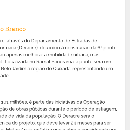
io Branco
cre, através do Departamento de Estradas de
rtuária (Deracre), deu início à construção da 6ª ponte
ão apenas melhorar a mobilidade urbana, mas
tal. Localizada no Ramal Panorama, a ponte será um
rro Belo Jardim à região do Quixadá, representando um
dade.
a
01 milhões, é parte das iniciativas da Operação
ução de obras públicas durante o período de estiagem,
dade de vida da população. O Deracre será o
nica do projeto, que deve levar 24 meses para ser
ra Mailza Assis, enfatiza que a obra é considerada um