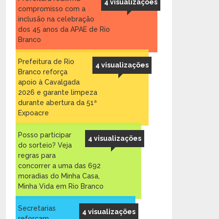
4 visualizações
compromisso com a
inclusão na celebração
dos 45 anos da APAE de Rio
Branco
Prefeitura de Rio
4 visualizações
Branco reforça
apoio à Cavalgada
2026 e garante limpeza
durante abertura da 51ª
Expoacre
Posso participar
4 visualizações
do sorteio? Veja
regras para
concorrer a uma das 692
moradias do Minha Casa,
Minha Vida em Rio Branco
Secretarias
4 visualizações
reforçam