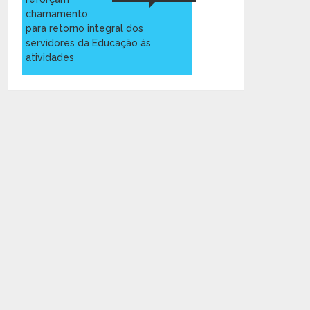
chamamento
para retorno integral dos
servidores da Educação às
atividades